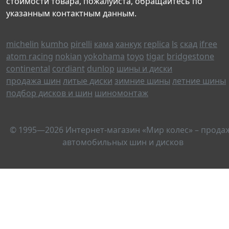
стоимости товара, пожалуйста, обращайтесь по
указанным контактным данным.
michelin
kumho
pirelli
кама
ханкук
replica
ls
скад
ifree
atom racing
nokian
yokohama
toyo
tigar
bridgestone
continental
cordiant
dunlop
шины и диски
продажа шин
литые диски
зимние шины
летние шины
подбор дисков и шин
шиномонтаж
© 1995—2026 Интернет-магазин «Мир колес» – прода
автомобильных шин и дисков