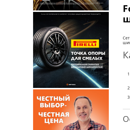
F
ш
Се
шин
К
О