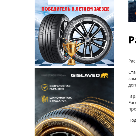
Р
Рас
Ста
зам
доп
Гар
For
про
Под