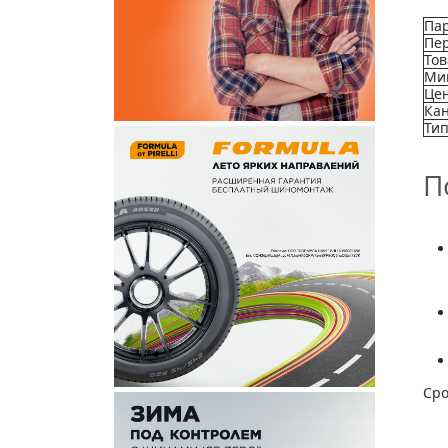
Па
Пе
Тов
Ми
Цен
Ка
Тип
П
Сро