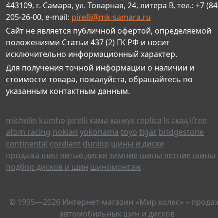
443109, г. Самара, ул. Товарная, 24, литера В, тел.: +7 (84
205-26-00, e-mail:
pirelli@mk-samara.ru
Сайт не является публичной офертой, определяемой
положениями Статьи 437 (2) ГК РФ и носит
исключительно информационный характер.
Для получения точной информации о наличии и
стоимости товара, пожалуйста, обращайтесь по
указанным контактным данным.
michelin
kumho
pirelli
кама
ханкук
replica
ls
скад
ifree
atom racing
nokian
yokohama
toyo
tigar
bridgestone
continental
cordiant
dunlop
шины и диски
продажа шин
литые диски
зимние шины
летние шины
подбор дисков и шин
шиномонтаж
© 1995—2026 Интернет-магазин «Мир колес» – прода
автомобильных шин и дисков