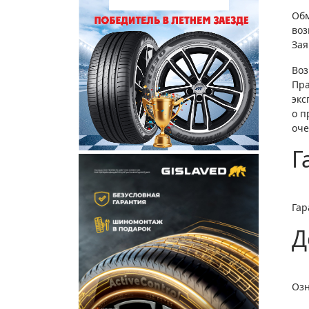
Обм
воз
Зая
Воз
Пра
экс
о п
оч
Г
Гар
Д
Озн