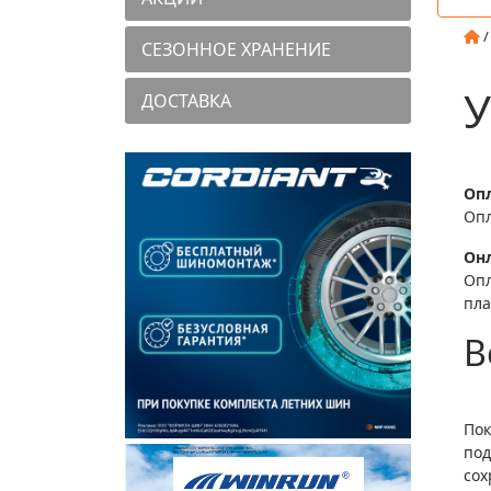
СЕЗОННОЕ ХРАНЕНИЕ
У
ДОСТАВКА
Оп
Опл
Онл
Опл
пла
В
Пок
под
сох