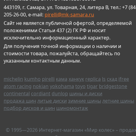
443109, г. Самара, ул. Товарная, 24, литера В, тел.: +7 (84
205-26-00, e-mail:
pirelli@mk-samara.ru
Сайт не является публичной офертой, определяемой
положениями Статьи 437 (2) ГК РФ и носит
исключительно информационный характер.
Для получения точной информации о наличии и
стоимости товара, пожалуйста, обращайтесь по
указанным контактным данным.
michelin
kumho
pirelli
кама
ханкук
replica
ls
скад
ifree
atom racing
nokian
yokohama
toyo
tigar
bridgestone
continental
cordiant
dunlop
шины и диски
продажа шин
литые диски
зимние шины
летние шины
подбор дисков и шин
шиномонтаж
© 1995—2026 Интернет-магазин «Мир колес» – прода