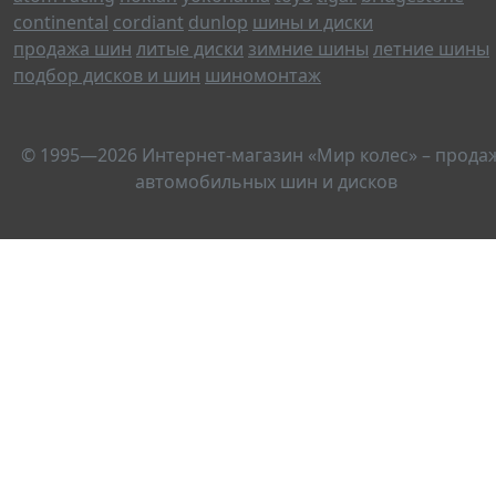
continental
cordiant
dunlop
шины и диски
продажа шин
литые диски
зимние шины
летние шины
подбор дисков и шин
шиномонтаж
© 1995—2026 Интернет-магазин «Мир колес» – прода
автомобильных шин и дисков