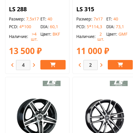
LS 288
LS 315
Размер
7,5x17
ET
40
Размер
7x17
ET
40
PCD
4*100
DIA
60,1
PCD
5*114,3
DIA
73,1
>4
Цвет
BKF
2
Цвет
GMF
Наличие
Наличие
шт.
шт.
13 500 ₽
11 000 ₽