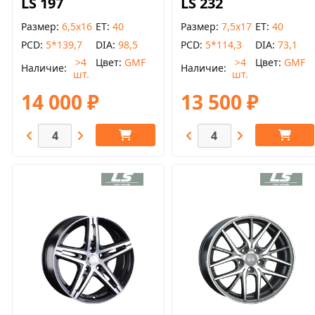
LS 197
LS 232
Размер
6,5x16
ET
40
Размер
7,5x17
ET
40
PCD
5*139,7
DIA
98,5
PCD
5*114,3
DIA
73,1
>4
Цвет
GMF
>4
Цвет
GMF
Наличие
Наличие
шт.
шт.
14 000 ₽
13 500 ₽