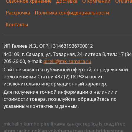
Сезонное хранение
Доставка
О компании
Оплат
Рассрочка
Политика конфиденциальности
Контакты
ИП Галиев И.З., ОГРН 314631936700012
443109, г. Самара, ул. Товарная, 24, литера В, тел.: +7 (84
205-26-00, e-mail:
pirelli@mk-samara.ru
Сайт не является публичной офертой, определяемой
положениями Статьи 437 (2) ГК РФ и носит
исключительно информационный характер.
Для получения точной информации о наличии и
стоимости товара, пожалуйста, обращайтесь по
указанным контактным данным.
michelin
kumho
pirelli
кама
ханкук
replica
ls
скад
ifree
atom racing
nokian
yokohama
toyo
tigar
bridgestone