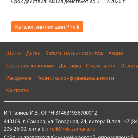
Срок действия:
Акция действует до 31.12.2026 г.
Каталог зимних шин Pirelli
Шины
Диски
Запись на шиномонтаж
Акции
Сезонное хранение
Доставка
О компании
Оплат
Рассрочка
Политика конфиденциальности
Контакты
ИП Галиев И.З., ОГРН 314631936700012
443109, г. Самара, ул. Товарная, 24, литера В, тел.: +7 (84
205-26-00, e-mail:
pirelli@mk-samara.ru
Сайт не является публичной офертой, определяемой