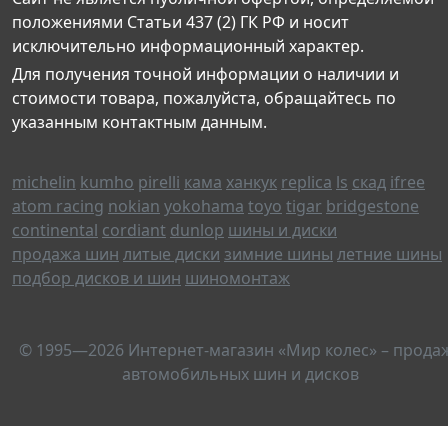
положениями Статьи 437 (2) ГК РФ и носит
исключительно информационный характер.
Для получения точной информации о наличии и
стоимости товара, пожалуйста, обращайтесь по
указанным контактным данным.
michelin
kumho
pirelli
кама
ханкук
replica
ls
скад
ifree
atom racing
nokian
yokohama
toyo
tigar
bridgestone
continental
cordiant
dunlop
шины и диски
продажа шин
литые диски
зимние шины
летние шины
подбор дисков и шин
шиномонтаж
© 1995—2026 Интернет-магазин «Мир колес» – прода
автомобильных шин и дисков