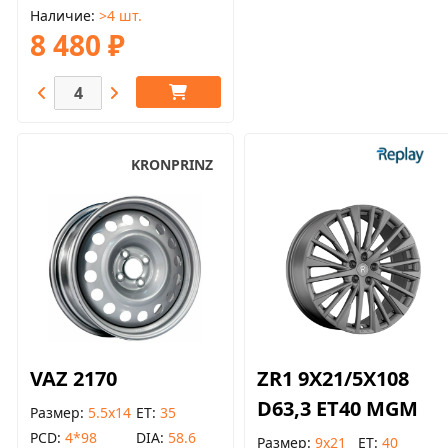
Наличие
>4 шт.
8 480 ₽
KRONPRINZ
VAZ 2170
ZR1 9X21/5X108
D63,3 ET40 MGM
Размер
5.5x14
ET
35
PCD
4*98
DIA
58.6
Размер
9x21
ET
40