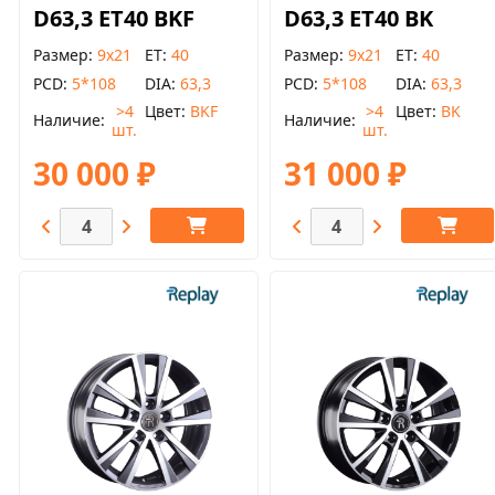
D63,3 ET40 BKF
D63,3 ET40 BK
Размер
9x21
ET
40
Размер
9x21
ET
40
PCD
5*108
DIA
63,3
PCD
5*108
DIA
63,3
>4
Цвет
BKF
>4
Цвет
BK
Наличие
Наличие
шт.
шт.
30 000 ₽
31 000 ₽