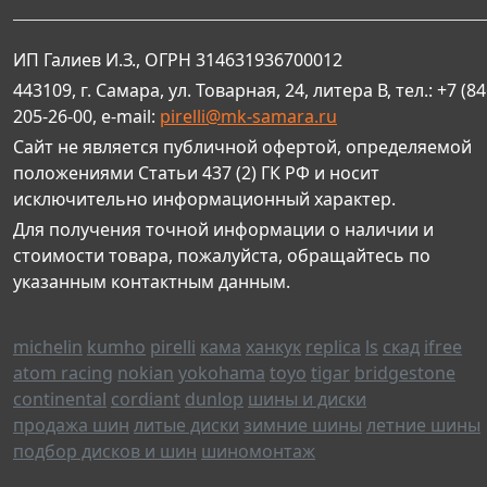
ИП Галиев И.З., ОГРН 314631936700012
443109, г. Самара, ул. Товарная, 24, литера В, тел.: +7 (84
205-26-00, e-mail:
pirelli@mk-samara.ru
Сайт не является публичной офертой, определяемой
положениями Статьи 437 (2) ГК РФ и носит
исключительно информационный характер.
Для получения точной информации о наличии и
стоимости товара, пожалуйста, обращайтесь по
указанным контактным данным.
michelin
kumho
pirelli
кама
ханкук
replica
ls
скад
ifree
atom racing
nokian
yokohama
toyo
tigar
bridgestone
continental
cordiant
dunlop
шины и диски
продажа шин
литые диски
зимние шины
летние шины
подбор дисков и шин
шиномонтаж