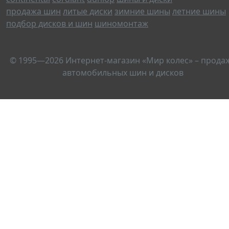
продажа шин
литые диски
зимние шины
летние шины
подбор дисков и шин
шиномонтаж
© 1995—2026 Интернет-магазин «Мир колес» – прода
автомобильных шин и дисков