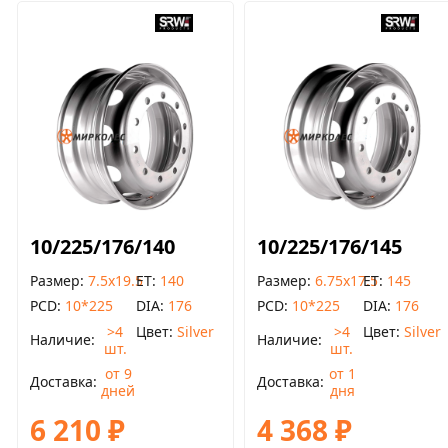
10/225/176/140
10/225/176/145
Размер
7.5x19.5
ET
140
Размер
6.75x17.5
ET
145
PCD
10*225
DIA
176
PCD
10*225
DIA
176
>4
Цвет
Silver
>4
Цвет
Silver
Наличие
Наличие
шт.
шт.
от 9
от 1
Доставка
Доставка
дней
дня
6 210 ₽
4 368 ₽