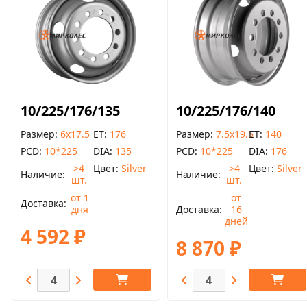
10/225/176/135
10/225/176/140
Размер
6x17.5
ET
176
Размер
7.5x19.5
ET
140
PCD
10*225
DIA
135
PCD
10*225
DIA
176
>4
Цвет
Silver
>4
Цвет
Silver
Наличие
Наличие
шт.
шт.
от 1
от
Доставка
дня
Доставка
16
дней
4 592 ₽
8 870 ₽