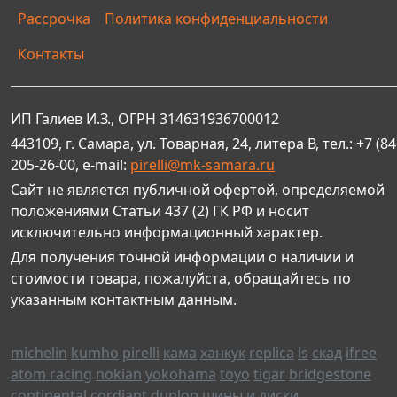
Рассрочка
Политика конфиденциальности
Контакты
ИП Галиев И.З., ОГРН 314631936700012
443109, г. Самара, ул. Товарная, 24, литера В, тел.: +7 (84
205-26-00, e-mail:
pirelli@mk-samara.ru
Сайт не является публичной офертой, определяемой
положениями Статьи 437 (2) ГК РФ и носит
исключительно информационный характер.
Для получения точной информации о наличии и
стоимости товара, пожалуйста, обращайтесь по
указанным контактным данным.
michelin
kumho
pirelli
кама
ханкук
replica
ls
скад
ifree
atom racing
nokian
yokohama
toyo
tigar
bridgestone
continental
cordiant
dunlop
шины и диски