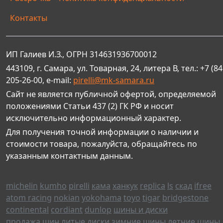
Контакты
ИП Галиев И.З., ОГРН 314631936700012
443109, г. Самара, ул. Товарная, 24, литера В, тел.: +7 (84
205-26-00, e-mail:
pirelli@mk-samara.ru
Сайт не является публичной офертой, определяемой
положениями Статьи 437 (2) ГК РФ и носит
исключительно информационный характер.
Для получения точной информации о наличии и
стоимости товара, пожалуйста, обращайтесь по
указанным контактным данным.
michelin
kumho
pirelli
кама
ханкук
replica
ls
скад
ifree
atom racing
nokian
yokohama
toyo
tigar
bridgestone
continental
cordiant
dunlop
шины и диски
продажа шин
литые диски
зимние шины
летние шины