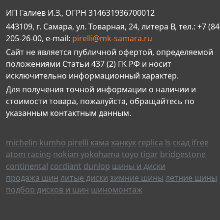
ИП Галиев И.З., ОГРН 314631936700012
443109, г. Самара, ул. Товарная, 24, литера В, тел.: +7 (84
205-26-00, e-mail:
pirelli@mk-samara.ru
Сайт не является публичной офертой, определяемой
положениями Статьи 437 (2) ГК РФ и носит
исключительно информационный характер.
Для получения точной информации о наличии и
стоимости товара, пожалуйста, обращайтесь по
указанным контактным данным.
michelin
kumho
pirelli
кама
ханкук
replica
ls
скад
ifree
atom racing
nokian
yokohama
toyo
tigar
bridgestone
continental
cordiant
dunlop
шины и диски
продажа шин
литые диски
зимние шины
летние шины
подбор дисков и шин
шиномонтаж