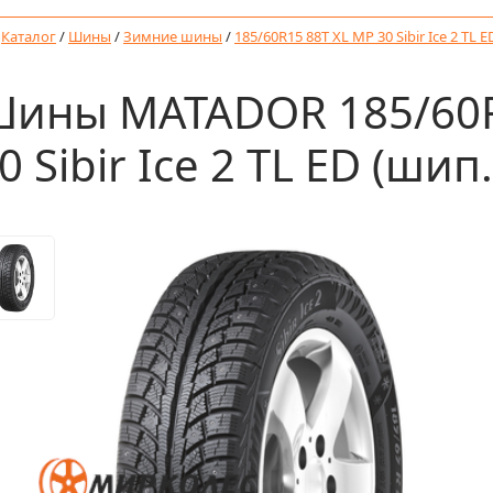
/
Каталог
/
Шины
/
Зимние шины
/
185/60R15 88T XL MP 30 Sibir Ice 2 TL E
ины MATADOR 185/60R
0 Sibir Ice 2 TL ED (шип.