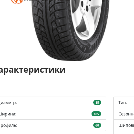
арактеристики
Диаметр:
Тип:
15
Ширина:
Сезонн
185
Профиль:
Шиповк
60