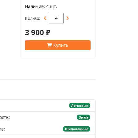
Наличие
4 шт.
Кол-во
3 900 ₽
Купить
Легковые
ость:
Зима
а:
Шипованные