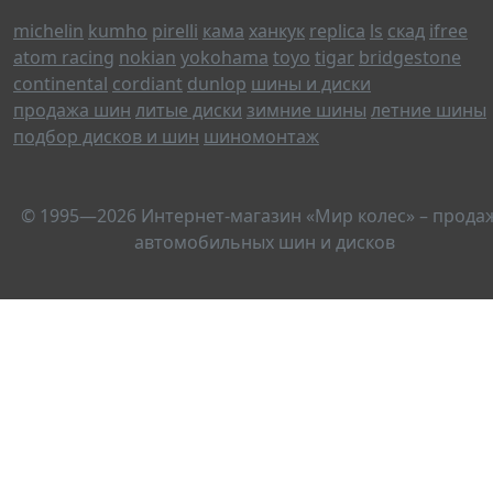
michelin
kumho
pirelli
кама
ханкук
replica
ls
скад
ifree
atom racing
nokian
yokohama
toyo
tigar
bridgestone
continental
cordiant
dunlop
шины и диски
продажа шин
литые диски
зимние шины
летние шины
подбор дисков и шин
шиномонтаж
© 1995—2026 Интернет-магазин «Мир колес» – прода
автомобильных шин и дисков