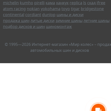
michelin
kumho
pirelli
кама
ханкук
replica
ls
скад
ifree
atom racing
nokian
yokohama
toyo
tigar
bridgestone
continental
cordiant
dunlop
шины и диски
продажа шин
литые диски
зимние шины
летние шины
подбор дисков и шин
шиномонтаж
© 1995—2026 Интернет-магазин «Мир колес» – прода
автомобильных шин и дисков