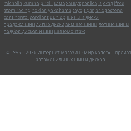
michelin
kumho
pirelli
кама
ханкук
replica
ls
скад
ifree
atom racing
nokian
yokohama
toyo
tigar
bridgestone
continental
cordiant
dunlop
шины и диски
продажа шин
литые диски
зимние шины
летние шины
подбор дисков и шин
шиномонтаж
© 1995—2026 Интернет-магазин «Мир колес» – прода
автомобильных шин и дисков