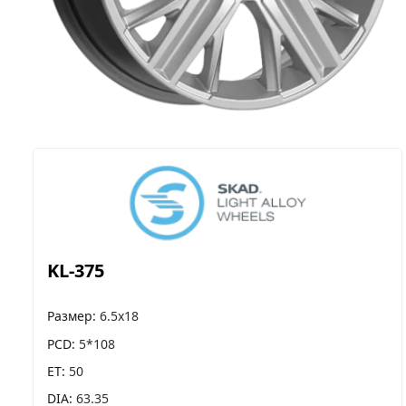
KL-375
Размер
6.5x18
PCD
5*108
ET
50
DIA
63.35