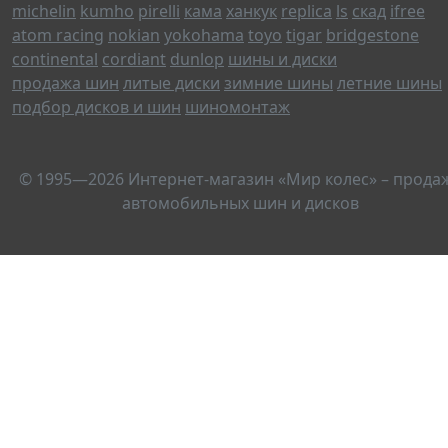
michelin
kumho
pirelli
кама
ханкук
replica
ls
скад
ifree
atom racing
nokian
yokohama
toyo
tigar
bridgestone
continental
cordiant
dunlop
шины и диски
продажа шин
литые диски
зимние шины
летние шины
подбор дисков и шин
шиномонтаж
© 1995—2026 Интернет-магазин «Мир колес» – прода
автомобильных шин и дисков