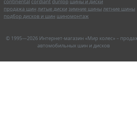
continental
cordiant
dunlop
шины и диски
продажа шин
литые диски
зимние шины
летние шины
подбор дисков и шин
шиномонтаж
© 1995—2026 Интернет-магазин «Мир колес» – прода
автомобильных шин и дисков