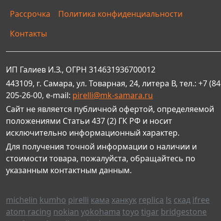
Рассрочка
Политика конфиденциальности
Контакты
ИП Галиев И.З., ОГРН 314631936700012
443109, г. Самара, ул. Товарная, 24, литера В, тел.: +7 (84
205-26-00, e-mail:
pirelli@mk-samara.ru
Сайт не является публичной офертой, определяемой
положениями Статьи 437 (2) ГК РФ и носит
исключительно информационный характер.
Для получения точной информации о наличии и
стоимости товара, пожалуйста, обращайтесь по
указанным контактным данным.
michelin
kumho
pirelli
кама
ханкук
replica
ls
скад
ifree
atom racing
nokian
yokohama
toyo
tigar
bridgestone