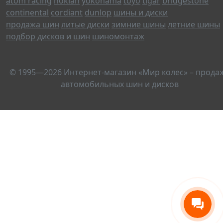
atom racing
nokian
yokohama
toyo
tigar
bridgestone
continental
cordiant
dunlop
шины и диски
продажа шин
литые диски
зимние шины
летние шины
подбор дисков и шин
шиномонтаж
© 1995—2026 Интернет-магазин «Мир колес» – прода
автомобильных шин и дисков