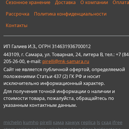
Сезонное хранение
Доставка
О компании
Оплат
Рассрочка
Политика конфиденциальности
Контакты
ИП Галиев И.З., ОГРН 314631936700012
443109, г. Самара, ул. Товарная, 24, литера В, тел.: +7 (84
205-26-00, e-mail:
pirelli@mk-samara.ru
Сайт не является публичной офертой, определяемой
положениями Статьи 437 (2) ГК РФ и носит
исключительно информационный характер.
Для получения точной информации о наличии и
стоимости товара, пожалуйста, обращайтесь по
указанным контактным данным.
michelin
kumho
pirelli
кама
ханкук
replica
ls
скад
ifree