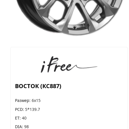
ВОСТОК (КС887)
Размер
6x15
PCD
5*139.7
ET
40
DIA
98