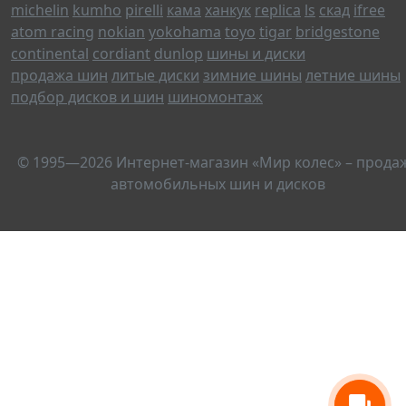
michelin
kumho
pirelli
кама
ханкук
replica
ls
скад
ifree
atom racing
nokian
yokohama
toyo
tigar
bridgestone
continental
cordiant
dunlop
шины и диски
продажа шин
литые диски
зимние шины
летние шины
подбор дисков и шин
шиномонтаж
© 1995—2026 Интернет-магазин «Мир колес» – прода
автомобильных шин и дисков