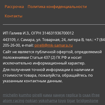
Рассрочка
Политика конфиденциальности
Контакты
ИП Галиев И.З., ОГРН 314631936700012
443109, г. Самара, ул. Товарная, 24, литера В, тел.: +7 (84
205-26-00, e-mail:
pirelli@mk-samara.ru
Сайт не является публичной офертой, определяемой
положениями Статьи 437 (2) ГК РФ и носит
исключительно информационный характер.
Для получения точной информации о наличии и
стоимости товара, пожалуйста, обращайтесь по
указанным контактным данным.
michelin
kumho
pirelli
кама
ханкук
replica
ls
скад
ifree
atom racing
nokian
yokohama
toyo
tigar
bridgestone