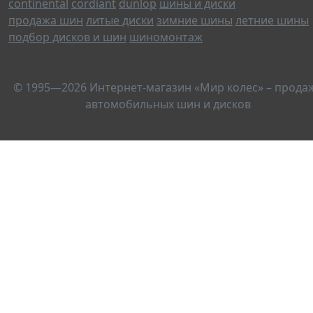
continental
cordiant
dunlop
шины и диски
продажа шин
литые диски
зимние шины
летние шины
подбор дисков и шин
шиномонтаж
© 1995—2026 Интернет-магазин «Мир колес» – прода
автомобильных шин и дисков