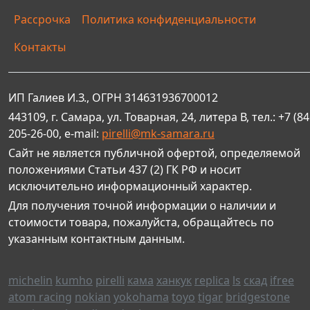
Рассрочка
Политика конфиденциальности
Контакты
ИП Галиев И.З., ОГРН 314631936700012
443109, г. Самара, ул. Товарная, 24, литера В, тел.: +7 (84
205-26-00, e-mail:
pirelli@mk-samara.ru
Сайт не является публичной офертой, определяемой
положениями Статьи 437 (2) ГК РФ и носит
исключительно информационный характер.
Для получения точной информации о наличии и
стоимости товара, пожалуйста, обращайтесь по
указанным контактным данным.
michelin
kumho
pirelli
кама
ханкук
replica
ls
скад
ifree
atom racing
nokian
yokohama
toyo
tigar
bridgestone