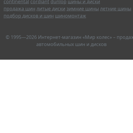
continental
cordiant
dunlop
шины и диски
продажа шин
литые диски
зимние шины
летние шины
подбор дисков и шин
шиномонтаж
© 1995—2026 Интернет-магазин «Мир колес» – прода
автомобильных шин и дисков