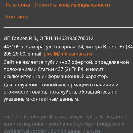
Рассрочка
Политика конфиденциальности
Контакты
ИП Галиев И.З., ОГРН 314631936700012
443109, г. Самара, ул. Товарная, 24, литера В, тел.: +7 (84
205-26-00, e-mail:
pirelli@mk-samara.ru
Сайт не является публичной офертой, определяемой
положениями Статьи 437 (2) ГК РФ и носит
исключительно информационный характер.
Для получения точной информации о наличии и
стоимости товара, пожалуйста, обращайтесь по
указанным контактным данным.
michelin
kumho
pirelli
кама
ханкук
replica
ls
скад
ifree
atom racing
nokian
yokohama
toyo
tigar
bridgestone
continental
cordiant
dunlop
шины и диски