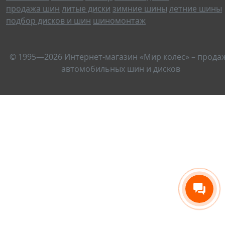
продажа шин
литые диски
зимние шины
летние шины
подбор дисков и шин
шиномонтаж
© 1995—2026 Интернет-магазин «Мир колес» – прода
автомобильных шин и дисков