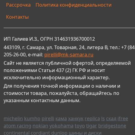
Рассрочка
Политика конфиденциальности
Контакты
ИП Галиев И.З., ОГРН 314631936700012
443109, г. Самара, ул. Товарная, 24, литера В, тел.: +7 (84
205-26-00, e-mail:
pirelli@mk-samara.ru
Сайт не является публичной офертой, определяемой
положениями Статьи 437 (2) ГК РФ и носит
исключительно информационный характер.
Для получения точной информации о наличии и
стоимости товара, пожалуйста, обращайтесь по
указанным контактным данным.
michelin
kumho
pirelli
кама
ханкук
replica
ls
скад
ifree
atom racing
nokian
yokohama
toyo
tigar
bridgestone
continental
cordiant
dunlop
шины и диски