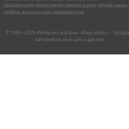
продажа шин
литые диски
зимние шины
летние шины
подбор дисков и шин
шиномонтаж
© 1995—2026 Интернет-магазин «Мир колес» – прода
автомобильных шин и дисков