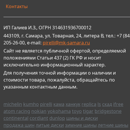
Контакты
ИП Галиев И.З., ОГРН 314631936700012
443109, г. Самара, ул. Товарная, 24, литера В, тел.: +7 (84
205-26-00, e-mail:
pirelli@mk-samara.ru
Сайт не является публичной офертой, определяемой
положениями Статьи 437 (2) ГК РФ и носит
исключительно информационный характер.
Для получения точной информации о наличии и
стоимости товара, пожалуйста, обращайтесь по
указанным контактным данным.
michelin
kumho
pirelli
кама
ханкук
replica
ls
скад
ifree
atom racing
nokian
yokohama
toyo
tigar
bridgestone
continental
cordiant
dunlop
шины и диски
продажа шин
литые диски
зимние шины
летние шины