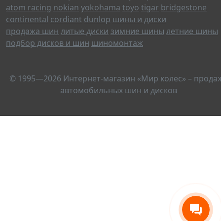
atom racing
nokian
yokohama
toyo
tigar
bridgestone
continental
cordiant
dunlop
шины и диски
продажа шин
литые диски
зимние шины
летние шины
подбор дисков и шин
шиномонтаж
© 1995—2026 Интернет-магазин «Мир колес» – прода
автомобильных шин и дисков