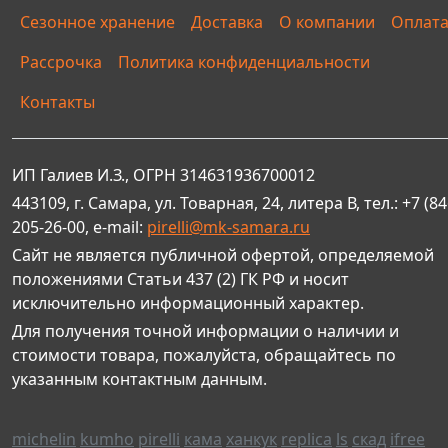
Сезонное хранение
Доставка
О компании
Оплат
Рассрочка
Политика конфиденциальности
Контакты
ИП Галиев И.З., ОГРН 314631936700012
443109, г. Самара, ул. Товарная, 24, литера В, тел.: +7 (84
205-26-00, e-mail:
pirelli@mk-samara.ru
Сайт не является публичной офертой, определяемой
положениями Статьи 437 (2) ГК РФ и носит
исключительно информационный характер.
Для получения точной информации о наличии и
стоимости товара, пожалуйста, обращайтесь по
указанным контактным данным.
michelin
kumho
pirelli
кама
ханкук
replica
ls
скад
ifree