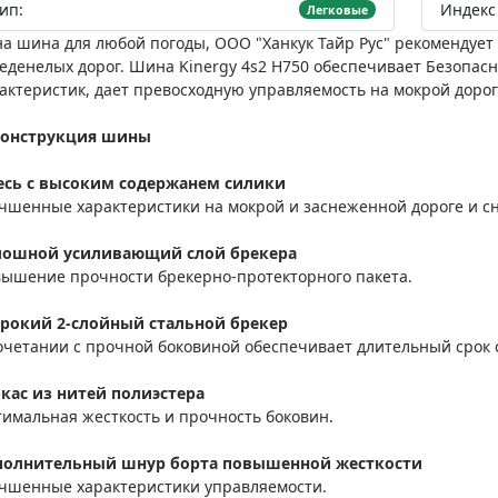
ип:
Индекс 
Легковые
а шина для любой погоды, ООО "Ханкук Тайр Рус" рекомендуе
еденелых дорог. Шина Kinergy 4s2 H750 обеспечивает Безопас
актеристик, дает превосходную управляемость на мокрой дорог
Конструкция шины
есь с высоким содержанем силики
чшенные характеристики на мокрой и заснеженной дороге и с
лошной усиливающий слой брекера
ышение прочности брекерно-протекторного пакета.
рокий 2-слойный стальной брекер
очетании с прочной боковиной обеспечивает длительный срок 
кас из нитей полиэстера
имальная жесткость и прочность боковин.
полнительный шнур борта повышенной жесткости
чшенные характеристики управляемости.