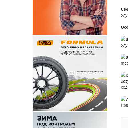
Св
Улу
Ос
Ш
Улу
В
Жес
К
Заз
ход
И
Нов