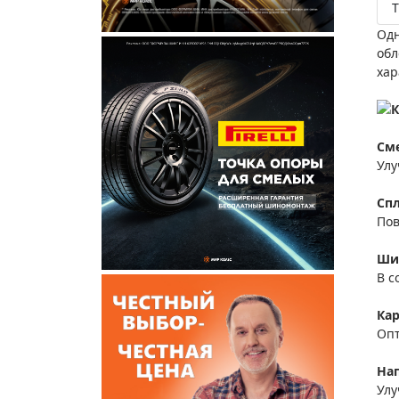
Т
Одн
обл
хар
См
Улу
Сп
Пов
Ши
В с
Кар
Опт
На
Улу