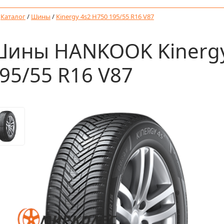
/
Каталог
/
Шины
/
Kinergy 4s2 H750 195/55 R16 V87
ины HANKOOK Kinergy
95/55 R16 V87