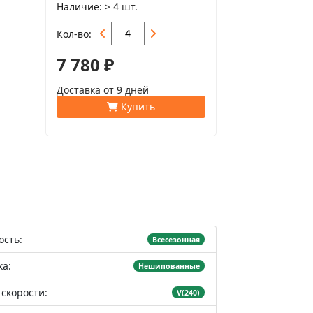
Наличие
> 4 шт.
Кол-во
7 780 ₽
Доставка от 9 дней
Купить
ость:
Всесезонная
а:
Нешипованные
скорости:
V(240)