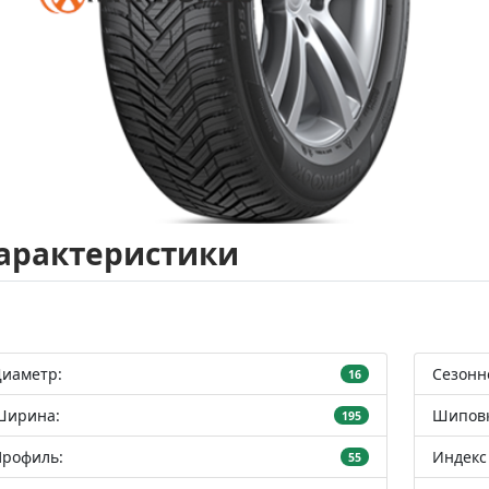
арактеристики
Диаметр:
Сезонн
16
Ширина:
Шиповк
195
Профиль:
Индекс 
55