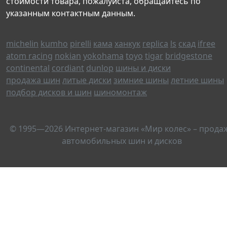
стоимости товара, пожалуйста, обращайтесь по
указанным контактным данным.
michelin
kumho
pirelli
кама
ханкук
replica
ls
скад
ifree
atom racing
nokian
yokohama
toyo
tigar
bridgestone
continental
cordiant
dunlop
шины и диски
продажа шин
литые диски
зимние шины
летние шины
подбор дисков и шин
шиномонтаж
© 1995—2026 Интернет-магазин «Мир колес» – прода
автомобильных шин и дисков