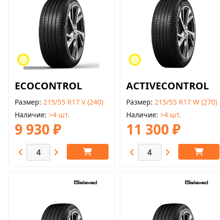
ECOCONTROL
ACTIVECONTROL
Размер
215/55 R17 V (240)
Размер
215/55 R17 W (270)
Наличие
>4 шт.
Наличие
>4 шт.
9 930 ₽
11 300 ₽