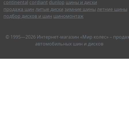
continental
cordiant
dunlop
шины и диски
продажа шин
литые диски
зимние шины
летние шины
подбор дисков и шин
шиномонтаж
© 1995—2026 Интернет-магазин «Мир колес» – прода
автомобильных шин и дисков