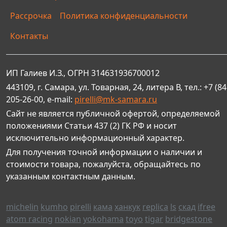
Рассрочка
Политика конфиденциальности
Контакты
ИП Галиев И.З., ОГРН 314631936700012
443109, г. Самара, ул. Товарная, 24, литера В, тел.: +7 (84
205-26-00, e-mail:
pirelli@mk-samara.ru
Сайт не является публичной офертой, определяемой
положениями Статьи 437 (2) ГК РФ и носит
исключительно информационный характер.
Для получения точной информации о наличии и
стоимости товара, пожалуйста, обращайтесь по
указанным контактным данным.
michelin
kumho
pirelli
кама
ханкук
replica
ls
скад
ifree
atom racing
nokian
yokohama
toyo
tigar
bridgestone