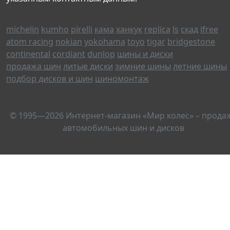
michelin
kumho
pirelli
кама
ханкук
replica
ls
скад
ifree
atom racing
nokian
yokohama
toyo
tigar
bridgestone
continental
cordiant
dunlop
шины и диски
продажа шин
литые диски
зимние шины
летние шины
подбор дисков и шин
шиномонтаж
© 1995—2026 Интернет-магазин «Мир колес» – прода
автомобильных шин и дисков