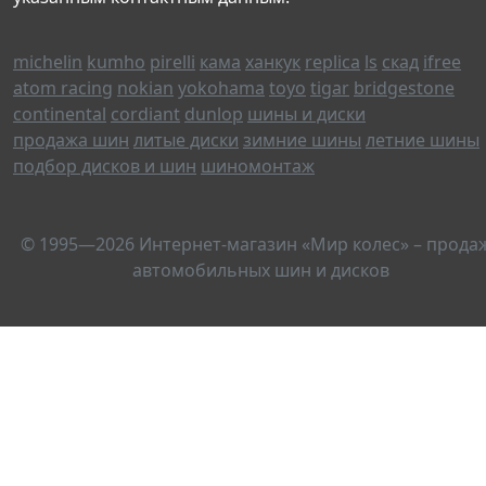
michelin
kumho
pirelli
кама
ханкук
replica
ls
скад
ifree
atom racing
nokian
yokohama
toyo
tigar
bridgestone
continental
cordiant
dunlop
шины и диски
продажа шин
литые диски
зимние шины
летние шины
подбор дисков и шин
шиномонтаж
© 1995—2026 Интернет-магазин «Мир колес» – прода
автомобильных шин и дисков