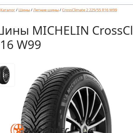
/
Каталог
/
Шины
/
Летние шины
/
CrossClimate 2 225/55 R16 W99
ины MICHELIN CrossCli
16 W99