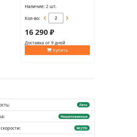
Наличие
2 шт.
Кол-во
16 290 ₽
Доставка от 9 дней
Купить
ость:
Лето
а:
Нешипованные
скорости:
W(270)