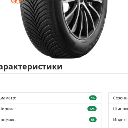
арактеристики
Диаметр:
Сезонн
16
Ширина:
Шиповк
225
Профиль:
Индекс 
55