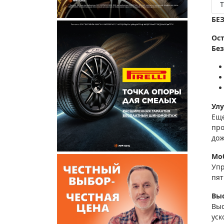
Т
БЕ
Ост
Без
Ул
Еще
про
дож
Моб
Упр
пят
Вы
Выс
уск