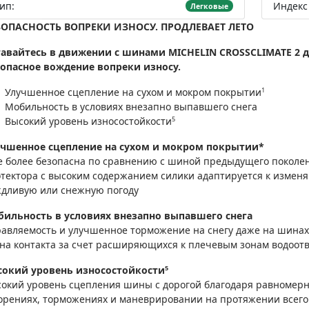
ип:
Индекс 
Легковые
ЗОПАСНОСТЬ ВОПРЕКИ ИЗНОСУ. ПРОДЛЕВАЕТ ЛЕТО
авайтесь в движении с шинами MICHELIN CROSSCLIMATE 2 д
опасное вождение вопреки износу.
1
Улучшенное сцепление на сухом и мокром покрытии
Мобильность в условиях внезапно выпавшего снега
5
Высокий уровень износостойкости
учшенное сцепление на сухом и мокром покрытии*
 более безопасна по сравнению с шиной предыдущего поколе
тектора с высоким содержанием силики адаптируется к измен
дливую или снежную погоду
ильность в условиях внезапно выпавшего снега
авляемость и улучшенное торможение на снегу даже на шинах
на контакта за счет расширяющихся к плечевым зонам водоот
5
сокий уровень износостойкости
окий уровень сцепления шины с дорогой благодаря равномер
орениях, торможениях и маневрировании на протяжении всего