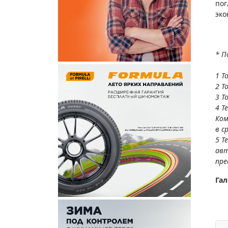
пог
эко
* П
1 Т
2 Т
3 Т
4 Т
Ком
в с
5 Т
авт
пре
Гал