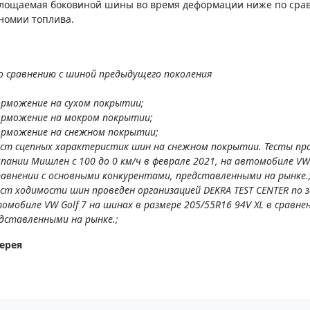
лощаемая боковиной шины во время деформации ниже по сравн
номии топлива.
о сравнению с шиной предыдущего поколения
орможение на сухом покрытии;
орможение на мокром покрытии;
орможение на снежном покрытии;
ест сцепных характеристик шин на снежном покрытии. Тесты про
пании Мишлен с 100 до 0 км/ч в феврале 2021, на автомобиле VW G
равнении с основными конкурентами, представленными на рынке.
ест ходимости шин проведен организацией DEKRA TEST CENTER по 
омобиле VW Golf 7 на шинах в размере 205/55R16 94V XL в сравн
дставленными на рынке.;
ерея