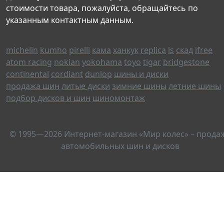
стоимости товара, пожалуйста, обращайтесь по
указанным контактным данным.
michelin
kumho
pirelli
кама
ханкук
replica
ls
скад
ifree
atom racing
nokian
yokohama
toyo
tigar
bridgestone
continental
cordiant
dunlop
шины и диски
продажа шин
литые диски
зимние шины
летние шины
подбор дисков и шин
шиномонтаж
© 1995—2026 Интернет-магазин «Мир колес» – прода
автомобильных шин и дисков