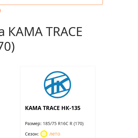
)
 КАМА TRACE
70)
КАМА TRACE НК-135
Размер
185/75 R16С R (170)
лето
Сезон