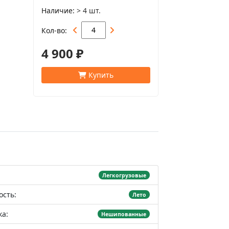
Наличие
> 4 шт.
Кол-во
4 900 ₽
Купить
Легкогрузовые
ость:
Лето
а:
Нешипованные