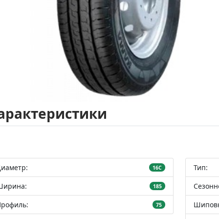
арактеристики
Диаметр:
Тип:
16С
Ширина:
Сезонн
185
Профиль:
Шиповк
75