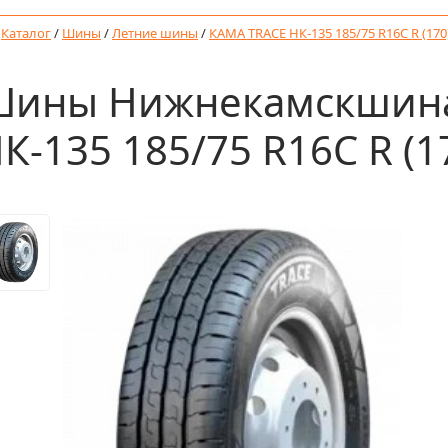
/
Каталог
/
Шины
/
Летние шины
/
КАМА TRACE НК-135 185/75 R16С R (170
ины Нижнекамскшина
К-135 185/75 R16С R (1