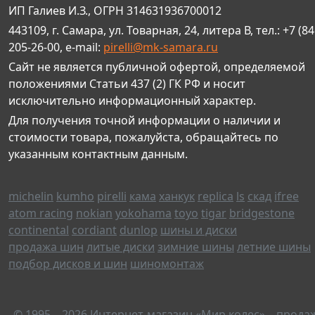
ИП Галиев И.З., ОГРН 314631936700012
443109, г. Самара, ул. Товарная, 24, литера В, тел.: +7 (84
205-26-00, e-mail:
pirelli@mk-samara.ru
Сайт не является публичной офертой, определяемой
положениями Статьи 437 (2) ГК РФ и носит
исключительно информационный характер.
Для получения точной информации о наличии и
стоимости товара, пожалуйста, обращайтесь по
указанным контактным данным.
michelin
kumho
pirelli
кама
ханкук
replica
ls
скад
ifree
atom racing
nokian
yokohama
toyo
tigar
bridgestone
continental
cordiant
dunlop
шины и диски
продажа шин
литые диски
зимние шины
летние шины
подбор дисков и шин
шиномонтаж
© 1995—2026 Интернет-магазин «Мир колес» – прода