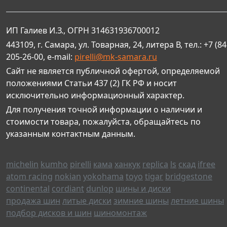
ИП Галиев И.З., ОГРН 314631936700012
443109, г. Самара, ул. Товарная, 24, литера В, тел.: +7 (84
205-26-00, e-mail:
pirelli@mk-samara.ru
Сайт не является публичной офертой, определяемой
положениями Статьи 437 (2) ГК РФ и носит
исключительно информационный характер.
Для получения точной информации о наличии и
стоимости товара, пожалуйста, обращайтесь по
указанным контактным данным.
michelin
kumho
pirelli
кама
ханкук
replica
ls
скад
ifree
atom racing
nokian
yokohama
toyo
tigar
bridgestone
continental
cordiant
dunlop
шины и диски
продажа шин
литые диски
зимние шины
летние шины
подбор дисков и шин
шиномонтаж