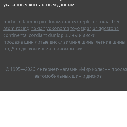
указанным контактным данным.
michelin
kumho
pirelli
кама
ханкук
replica
ls
скад
ifree
atom racing
nokian
yokohama
toyo
tigar
bridgestone
continental
cordiant
dunlop
шины и диски
продажа шин
литые диски
зимние шины
летние шины
подбор дисков и шин
шиномонтаж
© 1995—2026 Интернет-магазин «Мир колес» – прода
автомобильных шин и дисков