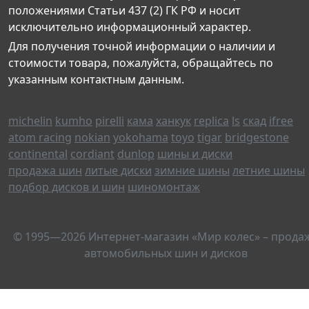
положениями Статьи 437 (2) ГК РФ и носит
исключительно информационный характер.
Для получения точной информации о наличии и
стоимости товара, пожалуйста, обращайтесь по
указанным контактным данным.
michelin
kumho
pirelli
кама
ханкук
replica
ls
скад
ifree
atom racing
nokian
yokohama
toyo
tigar
bridgestone
continental
cordiant
dunlop
шины и диски
продажа шин
литые диски
зимние шины
летние шины
подбор дисков и шин
шиномонтаж
© 1995—2026 Интернет-магазин «Мир колес» – прода
автомобильных шин и дисков