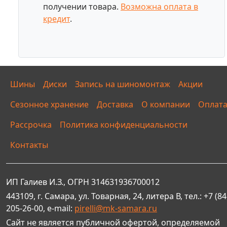
получении товара.
Возможна оплата в
кредит
.
Шины
Диски
Запись на шиномонтаж
Акции
Сезонное хранение
Доставка
О компании
Оплат
Рассрочка
Политика конфиденциальности
Контакты
ИП Галиев И.З., ОГРН 314631936700012
443109, г. Самара, ул. Товарная, 24, литера В, тел.: +7 (84
205-26-00, e-mail:
pirelli@mk-samara.ru
Сайт не является публичной офертой, определяемой