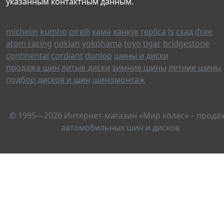
указанным контактным данным.
michelin
kumho
pirelli
кама
ханкук
replica
ls
скад
ifree
atom racing
nokian
yokohama
toyo
tigar
bridgestone
continental
cordiant
dunlop
шины и диски
продажа шин
литые диски
зимние шины
летние шины
подбор дисков и шин
шиномонтаж
© 1995—2026 Интернет-магазин «Мир колес» – прода
автомобильных шин и дисков