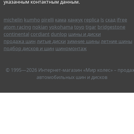
указанным контактным данным.
michelin
kumho
pirelli
кама
ханкук
replica
ls
скад
ifree
atom racing
nokian
yokohama
toyo
tigar
bridgestone
continental
cordiant
dunlop
шины и диски
продажа шин
литые диски
зимние шины
летние шины
подбор дисков и шин
шиномонтаж
© 1995—2026 Интернет-магазин «Мир колес» – прода
автомобильных шин и дисков