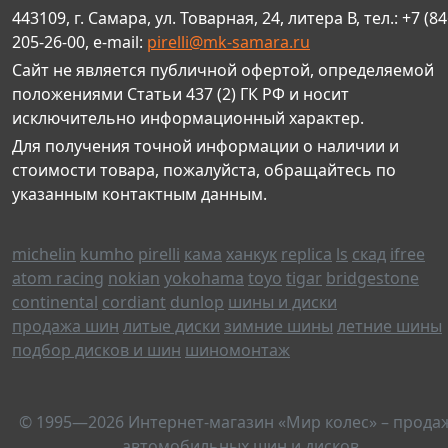
443109, г. Самара, ул. Товарная, 24, литера В, тел.: +7 (84
205-26-00, e-mail:
pirelli@mk-samara.ru
Сайт не является публичной офертой, определяемой
положениями Статьи 437 (2) ГК РФ и носит
исключительно информационный характер.
Для получения точной информации о наличии и
стоимости товара, пожалуйста, обращайтесь по
указанным контактным данным.
michelin
kumho
pirelli
кама
ханкук
replica
ls
скад
ifree
atom racing
nokian
yokohama
toyo
tigar
bridgestone
continental
cordiant
dunlop
шины и диски
продажа шин
литые диски
зимние шины
летние шины
подбор дисков и шин
шиномонтаж
© 1995—2026 Интернет-магазин «Мир колес» – прода
автомобильных шин и дисков