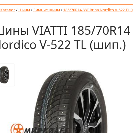
/
Каталог
/
Шины
/
Зимние шины
/
185/70R14 88T Brina Nordico V-522 TL 
ины VIATTI 185/70R14 
ordico V-522 TL (шип.)