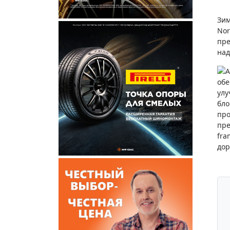
Зим
Nor
пре
над
А
обе
улу
бло
про
пре
fra
дор