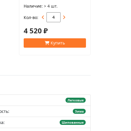
Наличие
> 4 шт.
Кол-во
4 520 ₽
Купить
Легковые
ость:
Зима
а:
Шипованные