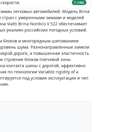
скорости:
T (190)
гаммы легковых автомобилей. Модель Brina
я стран с умеренными зимами и моделей
 Viatti Brina Nordico V 522 обеспечивает
ых реалиях российских погодных условий.
ом блоков и многорядным шипованием
 уровень шума. Разнонаправленные ламели
окрой дороге, а повышенная эластичность
е строение блоков плечевой зоны
тна контакта шины с дорогой, эффективно
по технологии Variable rigidity of a
птируется под условия эксплуатации и тип
ние.