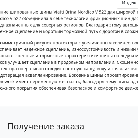
Индекс 
ние шипованные шины Viatti Brina Nordico V 522 для широкой 
dico V 522 объединила в себе технологии фрикционных шин дл
дназначенных для северных регионов. Благодаря этому автошина
ежное сцепление и короткий тормозной путь с дорогой в сложн
симметричный рисунок протектора с увеличенным количеств
спечивает надежное сцепление, износоустойчивость и низкий
чшают сцепные и тормозные характеристики шины на льду и м
ков улучшает сцепление в продольном направлении. Скошенно
тектора оперативно отводит снежную кашу, воду и грязь из пя
дотвращая аквапланирование. Боковина шины спроектированная 
mework имеет переменную жесткость, благодаря чему шина ада
ожного покрытия обеспечивая безопасное и комфортное движе
Получение заказа