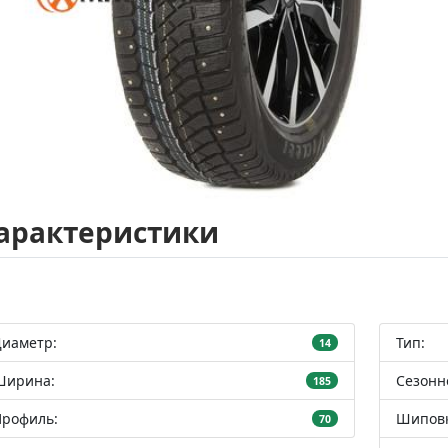
арактеристики
Диаметр:
Тип:
14
Ширина:
Сезонн
185
Профиль:
Шиповк
70