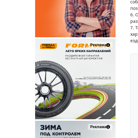
соб
поз
6. 
раз
7. 
хар
езд
Реклама
Реклама