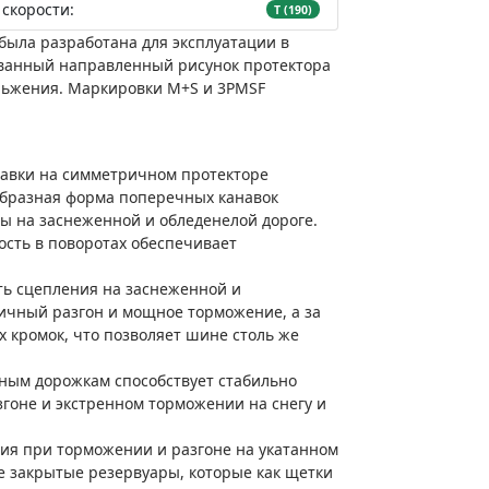
скорости:
T (190)
ыла разработана для эксплуатации в
рованный направленный рисунок протектора
льжения. Маркировки M+S и 3PMSF
навки на симметричном протекторе
образная форма поперечных канавок
 на заснеженной и обледенелой дороге.
ость в поворотах обеспечивает
ть сцепления на заснеженной и
ичный разгон и мощное торможение, а за
 кромок, что позволяет шине столь же
ным дорожкам способствует стабильно
гоне и экстренном торможении на снегу и
ия при торможении и разгоне на укатанном
е закрытые резервуары, которые как щетки