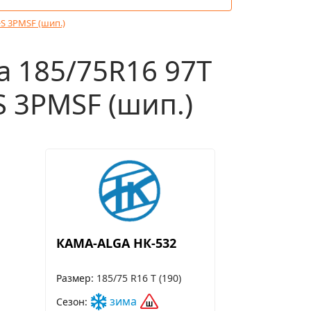
+S 3PMSF (шип.)
185/75R16 97T
S 3PMSF (шип.)
КАМА-ALGA НК-532
Размер
185/75 R16 T (190)
зима
Сезон