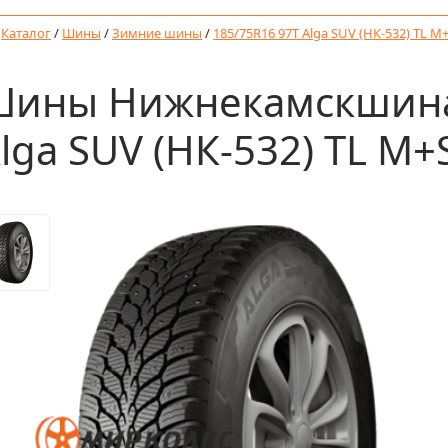
/
Каталог
/
Шины
/
Зимние шины
/
185/75R16 97T Alga SUV (НК-532) TL M
ины Нижнекамскшина 
lga SUV (НК-532) TL M+