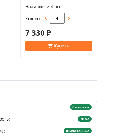
Наличие
> 4 шт.
Кол-во
7 330 ₽
Купить
Легковые
ость:
Зима
а:
Шипованные