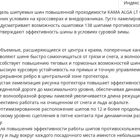
Индекс 
ель шипуемых шин повышенной проходимости КАМА ALGA LT б
них условиях на кроссоверах и внедорожниках. Густо ламели
дусматривает возможность ошиповки 138 шипами противоско
тверждают эффективность шины в условиях суровой зимы.
Объемные, расширяющиеся от центра к краям, поперечные ка
воляют шине быстро самоочищаться от грязи и снега, а волно
собствует повышению тяговых и тормозных возможностей шины
Высокую курсовую устойчивость на прямых и точную управляем
рерывное ребро в центральной зоне протектора.
Густая ламелизация рисунка протектора повышает эффективнос
еденелой дороге до максимального уровня, обеспечивая динам
т волнообразной формы ламелей увеличивается длина режущих
ективно работать на очищенном от снега и льда асфальте.
Оптимизированное расположение шипов по 12 и более продоль
окому уровню сцепления в пятне контакта при динамичном раз
у.
Для повышения эффективности работы шипов противоскольжен
гу и льду вокруг каждого посадочного места имеются небольши