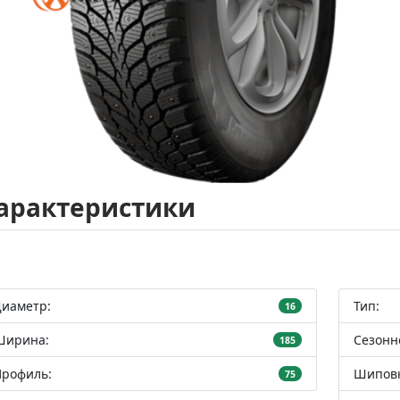
арактеристики
Диаметр:
Тип:
16
Ширина:
Сезонн
185
Профиль:
Шиповк
75