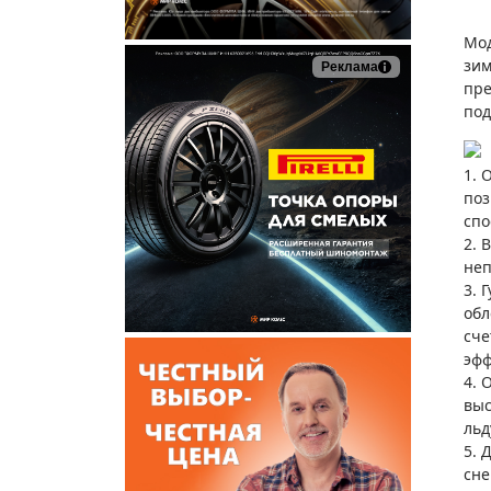
Мод
зим
Реклама
пре
под
1. 
поз
спо
2. 
неп
3. 
обл
сче
эфф
4. 
выс
льд
5. 
сне