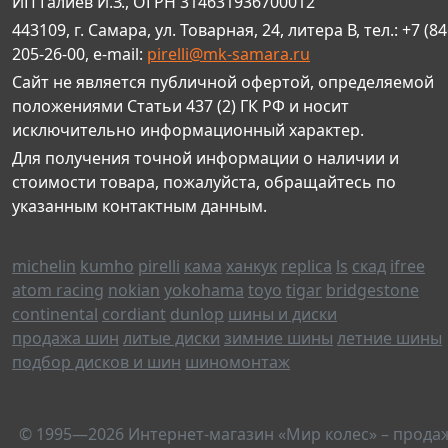
ИП Галиев И.З., ОГРН 314631936700012
443109, г. Самара, ул. Товарная, 24, литера В, тел.: +7 (84
205-26-00, e-mail:
pirelli@mk-samara.ru
Сайт не является публичной офертой, определяемой
положениями Статьи 437 (2) ГК РФ и носит
исключительно информационный характер.
Для получения точной информации о наличии и
стоимости товара, пожалуйста, обращайтесь по
указанным контактным данным.
michelin
kumho
pirelli
кама
ханкук
replica
ls
скад
ifree
atom racing
nokian
yokohama
toyo
tigar
bridgestone
continental
cordiant
dunlop
шины и диски
продажа шин
литые диски
зимние шины
летние шины
подбор дисков и шин
шиномонтаж
© 1995—2026 Интернет-магазин «Мир колес» – прода