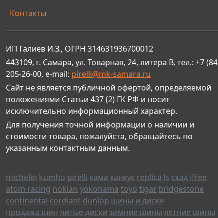
Контакты
ИП Галиев И.З., ОГРН 314631936700012
443109, г. Самара, ул. Товарная, 24, литера В, тел.: +7 (84
205-26-00, e-mail:
pirelli@mk-samara.ru
Сайт не является публичной офертой, определяемой
положениями Статьи 437 (2) ГК РФ и носит
исключительно информационный характер.
Для получения точной информации о наличии и
стоимости товара, пожалуйста, обращайтесь по
указанным контактным данным.
michelin
kumho
pirelli
кама
ханкук
replica
ls
скад
ifree
atom racing
nokian
yokohama
toyo
tigar
bridgestone
continental
cordiant
dunlop
шины и диски
продажа шин
литые диски
зимние шины
летние шины