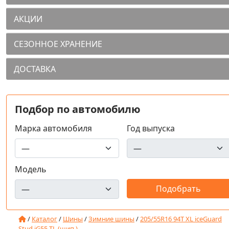
АКЦИИ
СЕЗОННОЕ ХРАНЕНИЕ
ДОСТАВКА
Подбор по автомобилю
Марка автомобиля
Год выпуска
Модель
/
Каталог
/
Шины
/
Зимние шины
/
205/55R16 94T XL iceGuard
Stud iG55 TL (шип.)