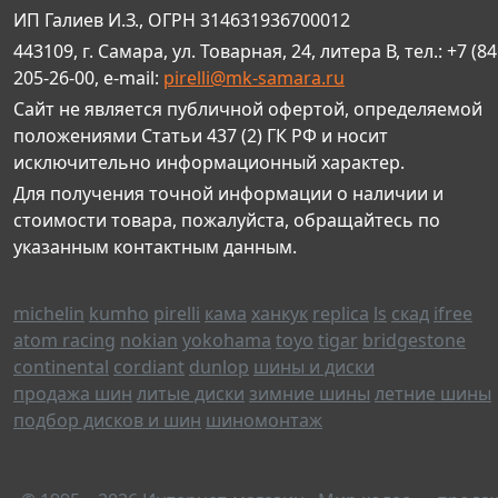
ИП Галиев И.З., ОГРН 314631936700012
443109, г. Самара, ул. Товарная, 24, литера В, тел.: +7 (84
205-26-00, e-mail:
pirelli@mk-samara.ru
Сайт не является публичной офертой, определяемой
положениями Статьи 437 (2) ГК РФ и носит
исключительно информационный характер.
Для получения точной информации о наличии и
стоимости товара, пожалуйста, обращайтесь по
указанным контактным данным.
michelin
kumho
pirelli
кама
ханкук
replica
ls
скад
ifree
atom racing
nokian
yokohama
toyo
tigar
bridgestone
continental
cordiant
dunlop
шины и диски
продажа шин
литые диски
зимние шины
летние шины
подбор дисков и шин
шиномонтаж