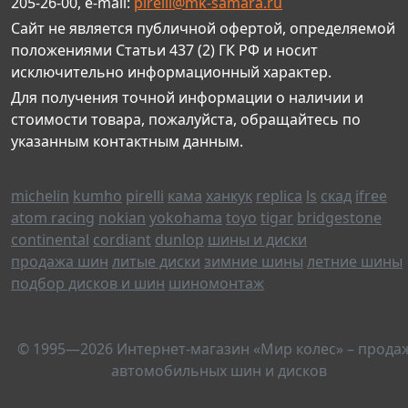
205-26-00, e-mail:
pirelli@mk-samara.ru
Сайт не является публичной офертой, определяемой
положениями Статьи 437 (2) ГК РФ и носит
исключительно информационный характер.
Для получения точной информации о наличии и
стоимости товара, пожалуйста, обращайтесь по
указанным контактным данным.
michelin
kumho
pirelli
кама
ханкук
replica
ls
скад
ifree
atom racing
nokian
yokohama
toyo
tigar
bridgestone
continental
cordiant
dunlop
шины и диски
продажа шин
литые диски
зимние шины
летние шины
подбор дисков и шин
шиномонтаж
© 1995—2026 Интернет-магазин «Мир колес» – прода
автомобильных шин и дисков