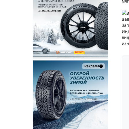
мяг
З
Зап
Зап
Инд
вид
изн
Реклама