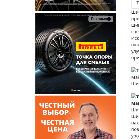
Т
Шин
пре
Реклама
шин
сце
Иск
оши
улу
при
Т
Мак
Шир
Т
Мак
Шип
Шип
нах
пов
уро