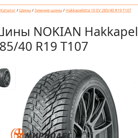
/
Каталог
/
Шины
/
Зимние шины
/
Hakkapeliitta 10 EV 285/40 R19 T107
ины NOKIAN Hakkapelii
85/40 R19 T107