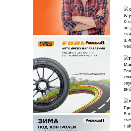
К
Ул
Кон
воз
сни
шип
Реклама
мес
Т
Ма
Тех
ком
зву
виб
Р
Пр
Впе
сме
Реклама
Hak