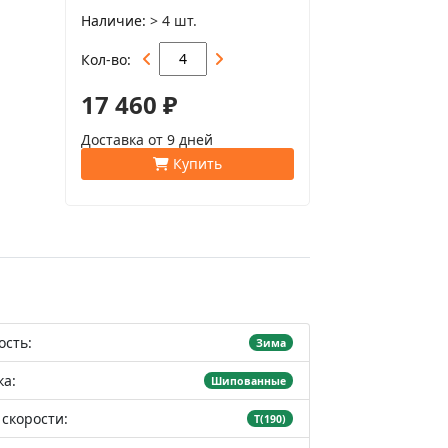
Наличие
> 4 шт.
Кол-во
17 460 ₽
Доставка от 9 дней
Купить
ость:
Зима
а:
Шипованные
скорости:
T(190)