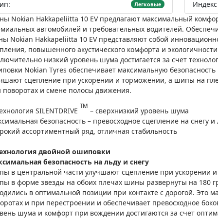
ип:
Индекс 
Легковые
ы Nokian Hakkapeliitta 10 EV предлагают максимальный комфо
миальных автомобилей и требовательных водителей. Обеспечи
ы Nokian Hakkapeliitta 10 EV представляют собой инновационн
пления, повышенного акустического комфорта и экологичности
лючительно низкий уровень шума достигается за счет технологи
повки Nokian Tyres обеспечивает максимальную безопасность н
чшают сцепление при ускорении и торможении, а шипы на пл
 поворотах и смене полосы движения.
TM
ехнология SILENTDRIVE
– сверхнизкий уровень шума
симальная безопасность – превосходное сцепление на снегу и 
окий ассортиментный ряд, отличная стабильность
ехнология двойной ошиповки
симальная безопасность на льду и снегу
ы в центральной части улучшают сцепление при ускорении и
ы в форме звезды на обоих плечах шины развернуты на 180 гр
одились в оптимальной позиции при контакте с дорогой. Это 
оротах и при перестроении и обеспечивает превосходное боко
вень шума и комфорт при вождении достигаются за счет опти