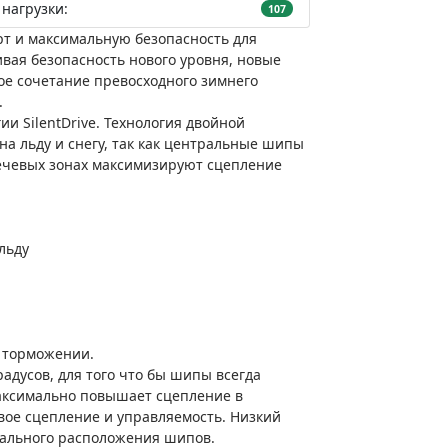
нагрузки:
107
рт и максимальную безопасность для
вая безопасность нового уровня, новые
ое сочетание превосходного зимнего
.
и SilentDrive. Технология двойной
а льду и снегу, так как центральные шипы
ечевых зонах максимизируют сцепление
льду
 торможении.
адусов, для того что бы шипы всегда
максимально повышает сцепление в
вое сцепление и управляемость. Низкий
мального расположения шипов.