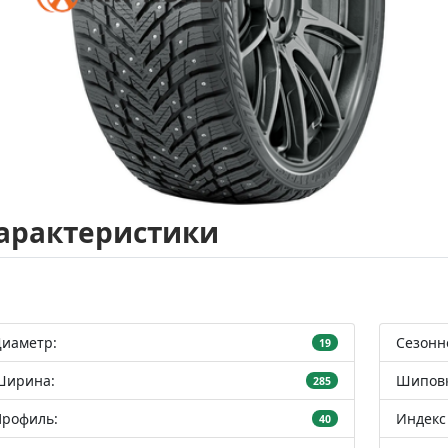
арактеристики
Диаметр:
Сезонн
19
Ширина:
Шиповк
285
Профиль:
Индекс 
40