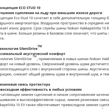
онцепция ECO STUD 10
учшение сцепление на льду при меньшем износе дороги
цепция Eco Stud 10 сочетает в себе дополнительную толщину 
душного амортизатора. Воздушное пространство в середине н
жает износ дороги. Срок службы шины Nokian Hakkapeliitta 10
а в шине. Больше резины в базовом слое означает, что шипы
те.
TM
ехнология SilentDrive
ксимальный акустический комфорт
TM
нология SilentDrive
, применяемая в новых шинах Nokian Hakka
форт на новый уровень. Сверхнизкий уровень шума достигаетс
копоглощающего слоя с внутренней стороны шины. Акустичес
рацию, снижает общий уровень шума и внутренний шум, и те
езиновая смесь протектора
евосходная эффективность в любых условиях
чатляющее зимнее сцепление и низкое сопротивление качени
шивания и высокоэффективное сырье, зимняя резиновая смесь
kapeliitta 10 EV также обеспечивает превосходное зимнее сце