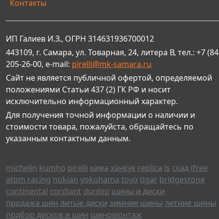
Контакты
ИП Галиев И.З., ОГРН 314631936700012
443109, г. Самара, ул. Товарная, 24, литера В, тел.: +7 (84
205-26-00, e-mail:
pirelli@mk-samara.ru
Сайт не является публичной офертой, определяемой
положениями Статьи 437 (2) ГК РФ и носит
исключительно информационный характер.
Для получения точной информации о наличии и
стоимости товара, пожалуйста, обращайтесь по
указанным контактным данным.
michelin
kumho
pirelli
кама
ханкук
replica
ls
скад
ifree
atom racing
nokian
yokohama
toyo
tigar
bridgestone
continental
cordiant
dunlop
шины и диски
продажа шин
литые диски
зимние шины
летние шины
подбор дисков и шин
шиномонтаж