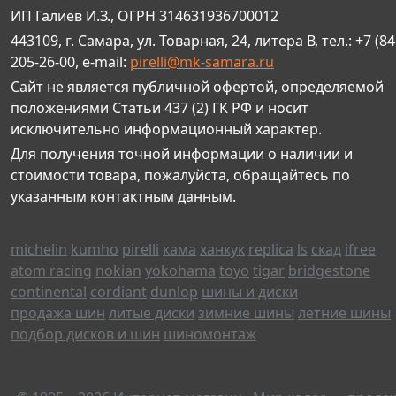
ИП Галиев И.З., ОГРН 314631936700012
443109, г. Самара, ул. Товарная, 24, литера В, тел.: +7 (84
205-26-00, e-mail:
pirelli@mk-samara.ru
Сайт не является публичной офертой, определяемой
положениями Статьи 437 (2) ГК РФ и носит
исключительно информационный характер.
Для получения точной информации о наличии и
стоимости товара, пожалуйста, обращайтесь по
указанным контактным данным.
michelin
kumho
pirelli
кама
ханкук
replica
ls
скад
ifree
atom racing
nokian
yokohama
toyo
tigar
bridgestone
continental
cordiant
dunlop
шины и диски
продажа шин
литые диски
зимние шины
летние шины
подбор дисков и шин
шиномонтаж