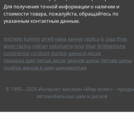
Для получения точной информации о наличии и
стоимости товара, пожалуйста, обращайтесь по
указанным контактным данным.
michelin
kumho
pirelli
кама
ханкук
replica
ls
скад
ifree
atom racing
nokian
yokohama
toyo
tigar
bridgestone
continental
cordiant
dunlop
шины и диски
продажа шин
литые диски
зимние шины
летние шины
подбор дисков и шин
шиномонтаж
© 1995—2026 Интернет-магазин «Мир колес» – прода
автомобильных шин и дисков